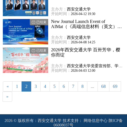
主办方：
西安交通大学
开始时间：
2026-04-12 19:30
New Journal Launch Event of
已结束
AIMat（《高端信息材料（英文）》
创刊发布会）
主办方：
西安交通大学
开始时间：
2026-04-08 14:25
2026年西安交通大学 百卅芳华，樱
已结束
你而绽
主办方：
西安交通大学党委宣传部、学生
电视台
开始时间：
2026-04-03 12:00
«
1
2
3
4
5
6
7
8
...
68
69
»
2026 © 版权所有：西安交通大学 技术支持： 网络信息中心 陕ICP备
06008037号